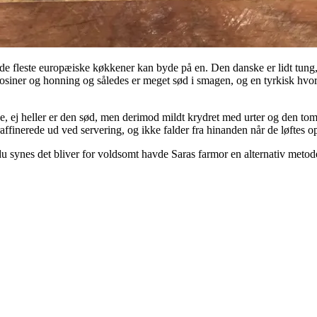
 og de fleste europæiske køkkener kan byde på en. Den danske er lidt tung
 rosiner og honning og således er meget sød i smagen, og en tyrkisk hvo
e, ej heller er den sød, men derimod mildt krydret med urter og den tom
raffinerede ud ved servering, og ikke falder fra hinanden når de løftes o
u synes det bliver for voldsomt havde Saras farmor en alternativ metode: