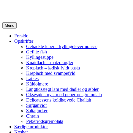
Menu
Forside
Opskrifter
Gehackte leber – kyllingelevermousse
Gefilte fish
Kyllingesuppe
Knaidlach – matzokugler
Kreplach – jødisk fyldt pasta
Kreplach med svampefyld
Latkes
Kåldolmere
Langtidsstegt lam med dadler og æbler
Oksespidsbryst med peberrodsgremolata
Delicatessens koldhævede Challah
Sufganyiot
Saltagurker
Chrain
Peberrodsgremolata
Særlige produkter
Kosher